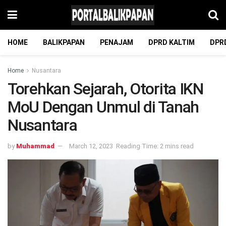
HOME
BALIKPAPAN
PENAJAM
DPRD KALTIM
DPR
Home
Nusantara
Torehkan Sejarah, Otorita IKN
MoU Dengan Unmul di Tanah
Nusantara
by
Muhammad
March 12, 2023
Reading Time: 2 mins read