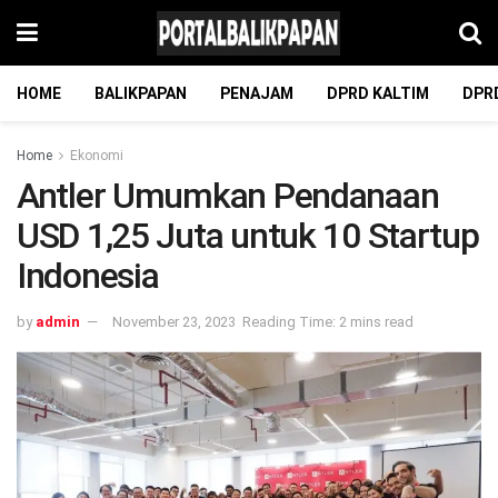
HOME
BALIKPAPAN
PENAJAM
DPRD KALTIM
DPR
Home
Ekonomi
Antler Umumkan Pendanaan
USD 1,25 Juta untuk 10 Startup
Indonesia
by
admin
November 23, 2023
Reading Time: 2 mins read