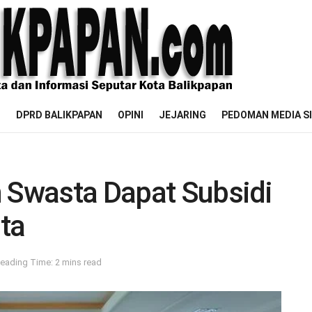
M
DPRD BALIKPAPAN
OPINI
JEJARING
PEDOMAN MEDIA S
h Swasta Dapat Subsidi
ta
eading Time: 2 mins read