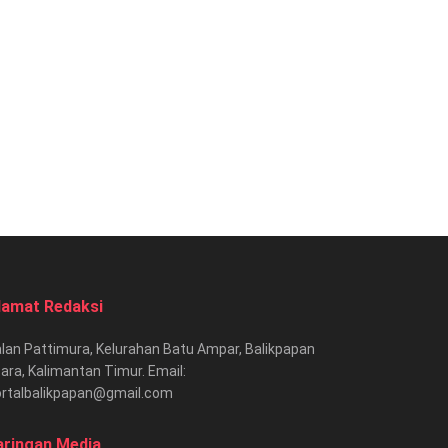
lamat Redaksi
lan Pattimura, Kelurahan Batu Ampar, Balikpapan
ara, Kalimantan Timur. Email:
ortalbalikpapan@gmail.com
aringan Media