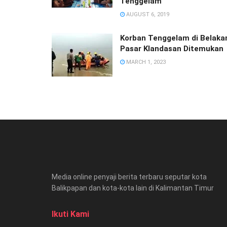
Tenggelam
AUGUST 6, 2019
Korban Tenggelam di Belaka
Pasar Klandasan Ditemukan
MARCH 1, 2023
Media online penyaji berita terbaru seputar kota
Balikpapan dan kota-kota lain di Kalimantan Timur
Ikuti Kami