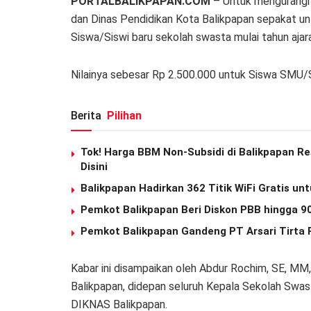
PORTALBALIKPAPAN.COM
– U
ntuk mengurangi 
dan Dinas Pendidikan Kota Balikpapan sepakat u
Siswa/Siswi baru sekolah swasta mulai tahun aja
Nilainya sebesar Rp 2.500.000 untuk Siswa SMU
Berita
Pilihan
Tok! Harga BBM Non-Subsidi di Balikpapan Re
Disini
Balikpapan Hadirkan 362 Titik WiFi Gratis u
Pemkot Balikpapan Beri Diskon PBB hingga 9
Pemkot Balikpapan Gandeng PT Arsari Tirta 
Kabar ini disampaikan oleh
Abdur Rochim, SE, MM
Balikpapan, didepan
seluruh Kepala Sekolah Swast
DIKNAS Balikpapan.