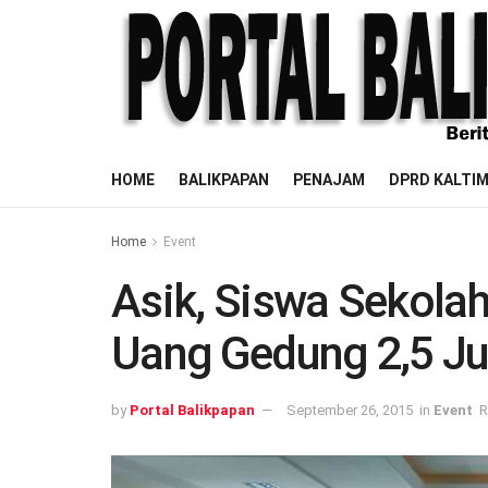
HOME
BALIKPAPAN
PENAJAM
DPRD KALTI
Home
Event
Asik, Siswa Sekola
Uang Gedung 2,5 Ju
by
Portal Balikpapan
September 26, 2015
in
Event
R