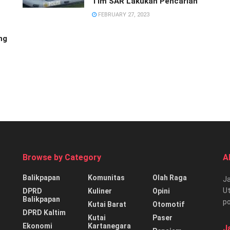
Tim SAR Lakukan Pencarian
FEBRUARY 27, 2023
ng
Browse by Category
A
Balikpapan
Komunitas
Olah Raga
Ja
Ut
DPRD
Kuliner
Opini
Balikpapan
p
Kutai Barat
Otomotif
DPRD Kaltim
Kutai
Paser
Ekonomi
Kartanegara
J