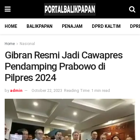
HOME
BALIKPAPAN
PENAJAM
DPRD KALTIM
DPR
Home
Nasional
Gibran Resmi Jadi Cawapres
Pendamping Prabowo di
Pilpres 2024
by
admin
October 22, 2023
Reading Time: 1 min read