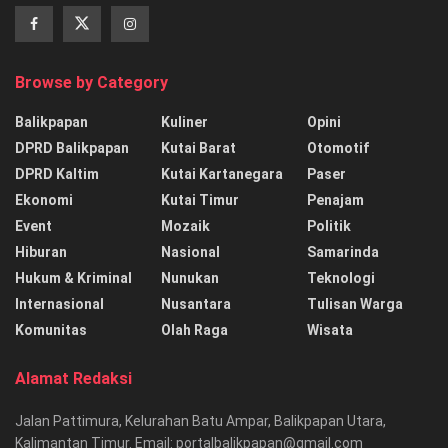
Browse by Category
Balikpapan
Kuliner
Opini
DPRD Balikpapan
Kutai Barat
Otomotif
DPRD Kaltim
Kutai Kartanegara
Paser
Ekonomi
Kutai Timur
Penajam
Event
Mozaik
Politik
Hiburan
Nasional
Samarinda
Hukum & Kriminal
Nunukan
Teknologi
Internasional
Nusantara
Tulisan Warga
Komunitas
Olah Raga
Wisata
Alamat Redaksi
Jalan Pattimura, Kelurahan Batu Ampar, Balikpapan Utara,
Kalimantan Timur. Email: portalbalikpapan@gmail.com