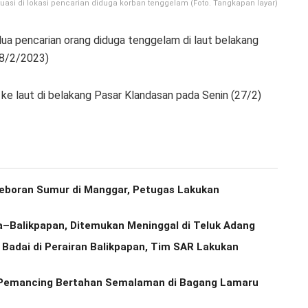
tuasi di lokasi pencarian diduga korban tenggelam (Foto. Tangkapan layar)
ua pencarian orang diduga tenggelam di laut belakang
28/2/2023)
ke laut di belakang Pasar Klandasan pada Senin (27/2)
geboran Sumur di Manggar, Petugas Lakukan
–Balikpapan, Ditemukan Meninggal di Teluk Adang
 Badai di Perairan Balikpapan, Tim SAR Lakukan
 Pemancing Bertahan Semalaman di Bagang Lamaru