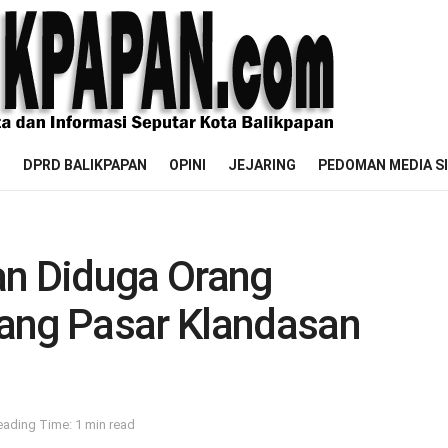
M
DPRD BALIKPAPAN
OPINI
JEJARING
PEDOMAN MEDIA S
an Diduga Orang
ang Pasar Klandasan
eading Time: 1 min read