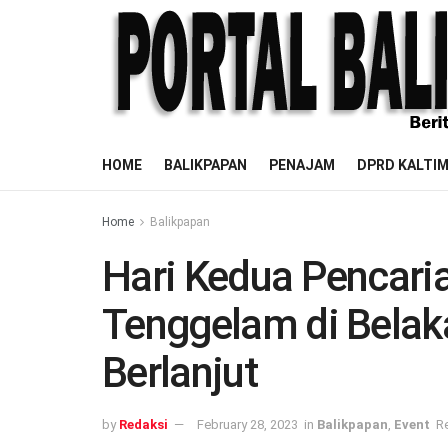
HOME
BALIKPAPAN
PENAJAM
DPRD KALTI
Home
Balikpapan
Hari Kedua Pencari
Tenggelam di Belak
Berlanjut
by
Redaksi
February 28, 2023
in
Balikpapan
,
Event
R