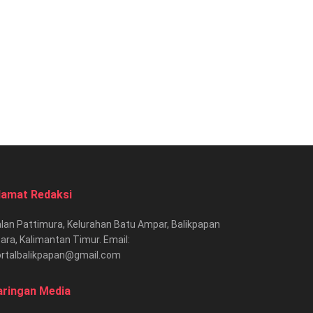
lamat Redaksi
lan Pattimura, Kelurahan Batu Ampar, Balikpapan
ara, Kalimantan Timur. Email:
ortalbalikpapan@gmail.com
aringan Media