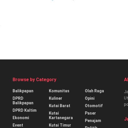
a
Browse by Category
A
Balikpapan
Komunitas
Olah Raga
Ja
Ut
DPRD
Kuliner
Opini
Balikpapan
p
Kutai Barat
Otomotif
DPRD Kaltim
Kutai
Paser
Ekonomi
Kartanegara
J
Penajam
Event
Kutai Timur
Politik