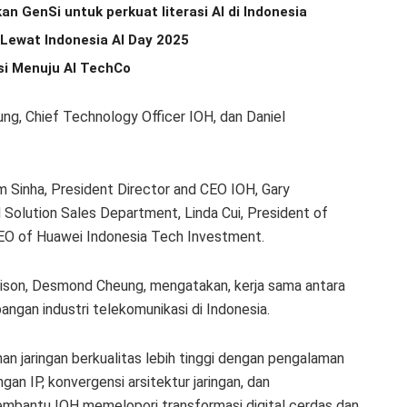
n GenSi untuk perkuat literasi AI di Indonesia
 Lewat Indonesia AI Day 2025
si Menuju AI TechCo
g, Chief Technology Officer IOH, dan Daniel
am Sinha, President Director and CEO IOH, Gary
 Solution Sales Department, Linda Cui, President of
EO of Huawei Indonesia Tech Investment.
ison, Desmond Cheung, mengatakan, kerja sama antara
gan industri telekomunikasi di Indonesia.
n jaringan berkualitas lebih tinggi dengan pengalaman
gan IP, konvergensi arsitektur jaringan, dan
 membantu IOH memelopori transformasi digital cerdas dan