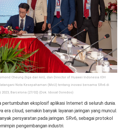
mond Cheung (tiga dari kiri), dan Director of Huawei Indonesia IOH
datangani Nota Kesepahaman (MoU) tentang inovasi bersama SRv6 di
2023, Barcelona (27/02) (Dok. Idosat Ooredoo)
ertumbuhan eksplosif aplikasi Internet di seluruh dunia.
 era cloud, semakin banyak layanan jaringan yang muncul.
banyak persyaratan pada jaringan. SRv6, sebagai protokol
memimpin pengembangan industri.