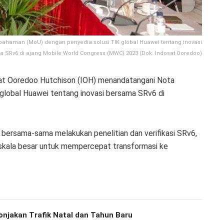
ahaman (MoU) dengan penyedia solusi TIK global Huawei tentang inovasi
 SRv6 di ajang Mobile World Congress (MWC) 2023 (Dok. Indosat Ooredoo)
at Ooredoo Hutchison (IOH) menandatangani Nota
lobal Huawei tentang inovasi bersama SRv6 di
n bersama-sama melakukan penelitian dan verifikasi SRv6,
skala besar untuk mempercepat transformasi ke
onjakan Trafik Natal dan Tahun Baru