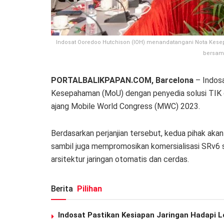
Indosat Ooredoo Hutchison (IOH) menandatangani Nota Kesep
bersama
PORTALBALIKPAPAN.COM, Barcelona
– Indos
Kesepahaman (MoU) dengan penyedia solusi TIK g
ajang Mobile World Congress (MWC) 2023.
Berdasarkan perjanjian tersebut, kedua pihak aka
sambil juga mempromosikan komersialisasi SRv6 
arsitektur jaringan otomatis dan cerdas.
Berita
Pilihan
Indosat Pastikan Kesiapan Jaringan Hadapi L