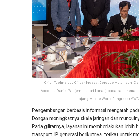
Chief Technology Officer Indosat Ooredoo Hutchison, Des
Account, Daniel Wu (empat dari kanan) pada saat menan
ajang Mobile World Congress (MWC) 
Pengembangan berbasis informasi mengarah pada p
Dengan meningkatnya skala jaringan dan munculnya
Pada gilirannya, layanan ini memberlakukan lebih 
transport IP generasi berikutnya, terikat untuk 