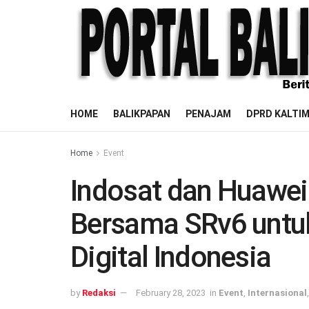
HOME
BALIKPAPAN
PENAJAM
DPRD KALTI
Home
Event
Indosat dan Huawei
Bersama SRv6 untu
Digital Indonesia
by
Redaksi
February 28, 2023
in
Event
,
Internasional