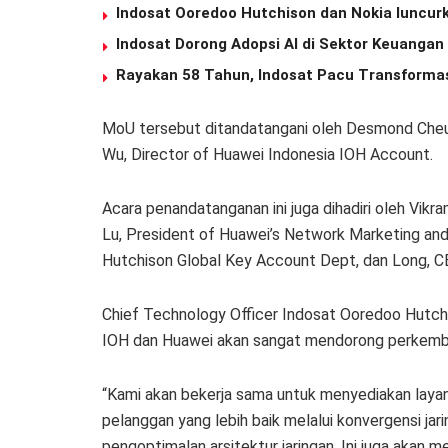
Indosat Ooredoo Hutchison dan Nokia luncurka
Indosat Dorong Adopsi AI di Sektor Keuangan
Rayakan 58 Tahun, Indosat Pacu Transforma
MoU tersebut ditandatangani oleh Desmond Cheun
Wu, Director of Huawei Indonesia IOH Account.
Acara penandatanganan ini juga dihadiri oleh Vikr
Lu, President of Huawei’s Network Marketing and
Hutchison Global Key Account Dept, dan Long, C
Chief Technology Officer Indosat Ooredoo Hutch
IOH dan Huawei akan sangat mendorong perkemban
“Kami akan bekerja sama untuk menyediakan layana
pelanggan yang lebih baik melalui konvergensi jarin
pengoptimalan arsitektur jaringan. Ini juga akan