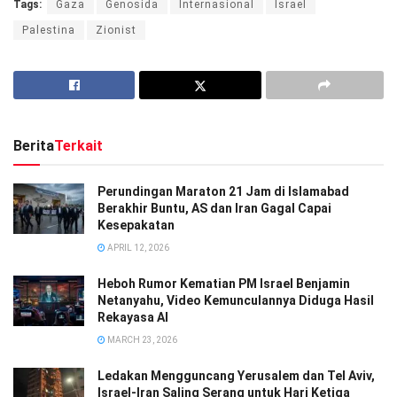
Tags:
Gaza
Genosida
Internasional
Israel
Palestina
Zionist
Berita
Terkait
Perundingan Maraton 21 Jam di Islamabad
Berakhir Buntu, AS dan Iran Gagal Capai
Kesepakatan
APRIL 12, 2026
Heboh Rumor Kematian PM Israel Benjamin
Netanyahu, Video Kemunculannya Diduga Hasil
Rekayasa AI
MARCH 23, 2026
Ledakan Mengguncang Yerusalem dan Tel Aviv,
Israel-Iran Saling Serang untuk Hari Ketiga