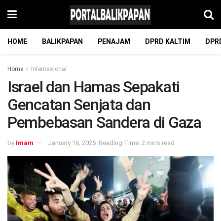
HOME
BALIKPAPAN
PENAJAM
DPRD KALTIM
DPR
Home
Internasional
Israel dan Hamas Sepakati
Gencatan Senjata dan
Pembebasan Sandera di Gaza
by
Imam
January 16, 2025
Reading Time: 2 mins read