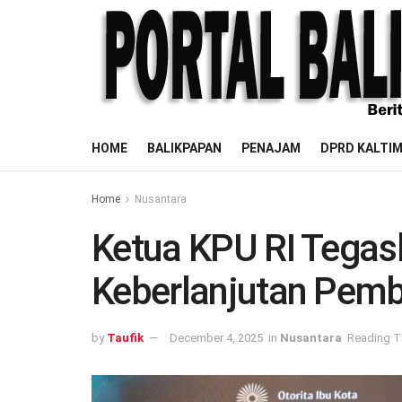
HOME
BALIKPAPAN
PENAJAM
DPRD KALTI
Home
Nusantara
Ketua KPU RI Tegas
Keberlanjutan Pem
by
Taufik
December 4, 2025
in
Nusantara
Reading T