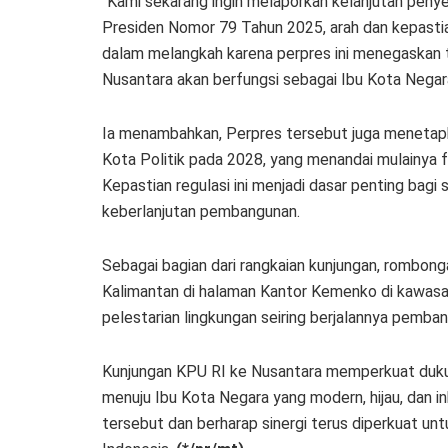
“Kami sekarang ingin melaporkan kelanjutan peny
Presiden Nomor 79 Tahun 2025, arah dan kepastia
dalam melangkah karena perpres ini menegaskan
Nusantara akan berfungsi sebagai Ibu Kota Negara
Ia menambahkan, Perpres tersebut juga menetap
Kota Politik pada 2028, yang menandai mulainya 
Kepastian regulasi ini menjadi dasar penting ba
keberlanjutan pembangunan.
Sebagai bagian dari rangkaian kunjungan, rombo
Kalimantan di halaman Kantor Kemenko di kawasan
pelestarian lingkungan seiring berjalannya pemba
Kunjungan KPU RI ke Nusantara memperkuat duku
menuju Ibu Kota Negara yang modern, hijau, dan i
tersebut dan berharap sinergi terus diperkuat u