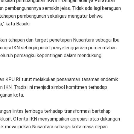
elesaian pembangunan IKN ini. Dengan adanya Peraturan
n pembangunannya semakin jelas. Tidak ada lagi keraguan
 tahapan pembangunan sekaligus mengatur bahwa
,” kata Basuki.
kan tahapan dan target penetapan Nusantara sebagai Ibu
fungsi IKN sebagai pusat penyelenggaraan pemerintahan.
gi seluruh pemangku kepentingan dalam mendukung
ngan KPU RI turut melakukan penanaman tanaman endemik
 IKN. Tradisi ini menjadi simbol komitmen terhadap
ngunan kota.
ngan lintas lembaga terhadap transformasi bertahap
nklusif. Otorita IKN menyampaikan apresiasi atas dukungan
ntuk mewujudkan Nusantara sebagai kota masa depan