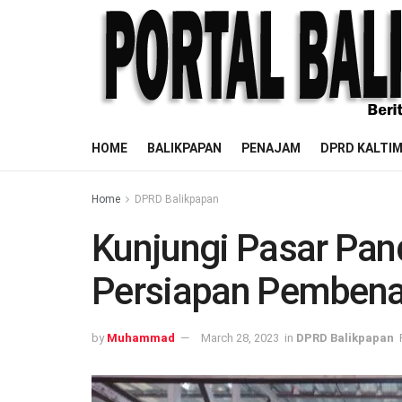
HOME
BALIKPAPAN
PENAJAM
DPRD KALTI
Home
DPRD Balikpapan
Kunjungi Pasar Pan
Persiapan Pembena
by
Muhammad
March 28, 2023
in
DPRD Balikpapan