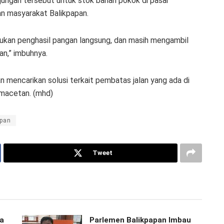
jungan tersebut untuk stok bahan pokok di pasar
n masyarakat Balikpapan.
 bukan penghasil pangan langsung, dan masih mengambil
an,” imbuhnya.
n mencarikan solusi terkait pembatas jalan yang ada di
emacetan. (mhd)
apan
Tweet
ya
Parlemen Balikpapan Imbau