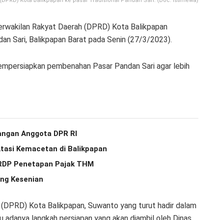
DPRD) Kota Balikpapan ke pasar Tradisional Pandan Sari. (Doc. Istimewa)
erwakilan Rakyat Daerah (DPRD) Kota Balikpapan
an Sari, Balikpapan Barat pada Senin (27/3/2023).
empersiapkan pembenahan Pasar Pandan Sari agar lebih
angan Anggota DPR RI
Atasi Kemacetan di Balikpapan
r RDP Penetapan Pajak THM
ng Kesenian
 (DPRD) Kota Balikpapan, Suwanto yang turut hadir dalam
adanya langkah persiapan yang akan diambil oleh Dinas