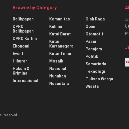
Browse by Category
A
Balikpapan
Komunitas
Olah Raga
Ja
Ut
DPRD
Kuliner
Opini
Balikpapan
p
Kutai Barat
Otomotif
DPRD Kaltim
Kutai
Paser
Ekonomi
Kartanegara
J
Penajam
Event
Kutai Timur
Politik
Hiburan
Mozaik
Samarinda
Hukum &
Nasional
Teknologi
Kriminal
Nunukan
Tulisan Warga
Internasional
Nusantara
Wisata
s Reserved.