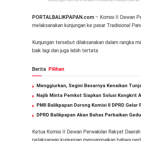
Kunjungan Komisi II Dewan Perwakilan Rakyat Daerah (
PORTALBALIKPAPAN.com
– Komisi II Dewan P
melaksanakan kunjungan ke pasar Tradisional Pand
Kunjungan tersebut dilaksanakan dalam rangka m
baik lagi dan juga lebih tertata.
Berita
Pilihan
Menggiurkan, Segini Besarnya Kenaikan Tunj
Najib Minta Pemkot Siapkan Solusi Kongkrit 
PMII Balikpapan Dorong Komisi II DPRD Gela
DPRD Balikpapan Akan Bahas Perbaikan Gedu
Ketua Komisi II Dewan Perwakilan Rakyat Daerah
pelaksanaan kunjungan menyampaikan bahwa perlu 