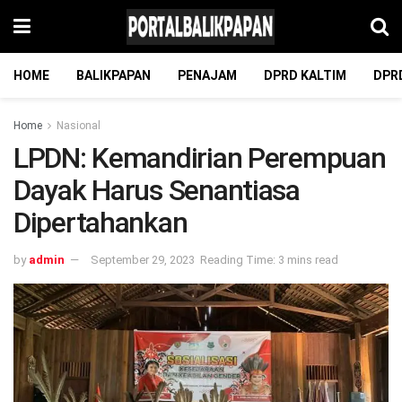
HOME
BALIKPAPAN
PENAJAM
DPRD KALTIM
DPR
Home
Nasional
LPDN: Kemandirian Perempuan
Dayak Harus Senantiasa
Dipertahankan
by
admin
September 29, 2023
Reading Time: 3 mins read