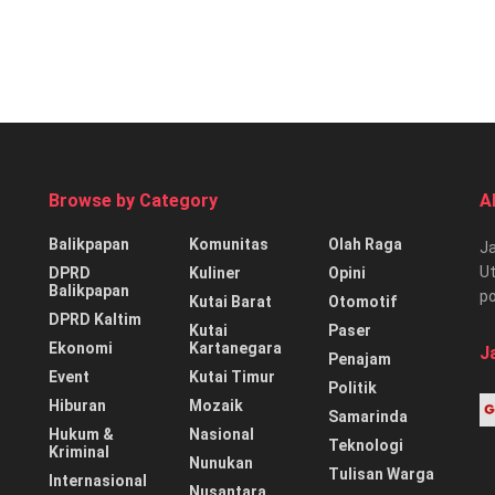
Browse by Category
A
Balikpapan
Komunitas
Olah Raga
Ja
Ut
DPRD
Kuliner
Opini
Balikpapan
p
Kutai Barat
Otomotif
DPRD Kaltim
Kutai
Paser
Ekonomi
Kartanegara
J
Penajam
Event
Kutai Timur
Politik
Hiburan
Mozaik
Samarinda
Hukum &
Nasional
Teknologi
Kriminal
Nunukan
Tulisan Warga
Internasional
Nusantara