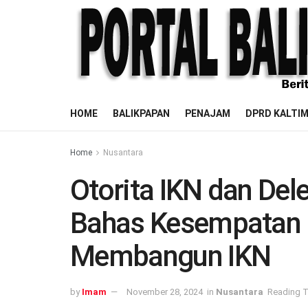
HOME
BALIKPAPAN
PENAJAM
DPRD KALTI
Home
Nusantara
Otorita IKN dan Del
Bahas Kesempatan 
Membangun IKN
by
Imam
November 28, 2024
in
Nusantara
Reading T