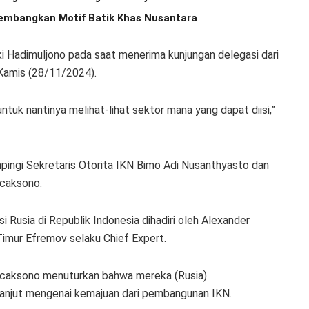
 Kembangkan Motif Batik Khas Nusantara
uki Hadimuljono pada saat menerima kunjungan delegasi dari
 Kamis (28/11/2024).
 untuk nantinya melihat-lihat sektor mana yang dapat diisi,”
mpingi Sekretaris Otorita IKN Bimo Adi Nusanthyasto dan
icaksono.
 Rusia di Republik Indonesia dihadiri oleh Alexander
Timur Efremov selaku Chief Expert.
icaksono menuturkan bahwa mereka (Rusia)
lanjut mengenai kemajuan dari pembangunan IKN.