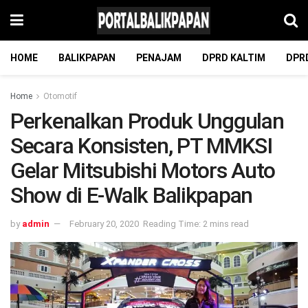
HOME
BALIKPAPAN
PENAJAM
DPRD KALTIM
DPR
Home
Otomotif
Perkenalkan Produk Unggulan
Secara Konsisten, PT MMKSI
Gelar Mitsubishi Motors Auto
Show di E-Walk Balikpapan
by
admin
February 20, 2020
Reading Time: 2 mins read