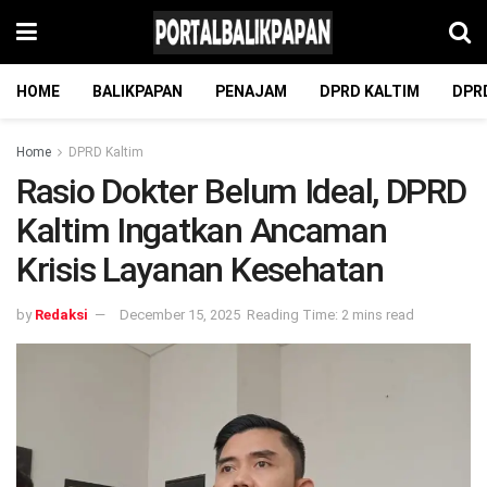
HOME
BALIKPAPAN
PENAJAM
DPRD KALTIM
DPR
Home
DPRD Kaltim
Rasio Dokter Belum Ideal, DPRD
Kaltim Ingatkan Ancaman
Krisis Layanan Kesehatan
by
Redaksi
December 15, 2025
Reading Time: 2 mins read