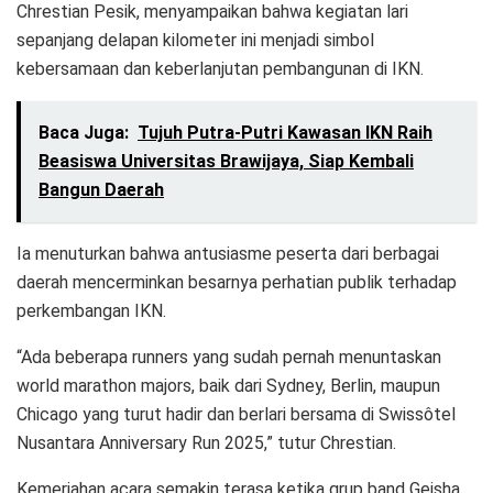
Chrestian Pesik, menyampaikan bahwa kegiatan lari
sepanjang delapan kilometer ini menjadi simbol
kebersamaan dan keberlanjutan pembangunan di IKN.
Baca Juga:
Tujuh Putra-Putri Kawasan IKN Raih
Beasiswa Universitas Brawijaya, Siap Kembali
Bangun Daerah
Ia menuturkan bahwa antusiasme peserta dari berbagai
daerah mencerminkan besarnya perhatian publik terhadap
perkembangan IKN.
“Ada beberapa runners yang sudah pernah menuntaskan
world marathon majors, baik dari Sydney, Berlin, maupun
Chicago yang turut hadir dan berlari bersama di Swissôtel
Nusantara Anniversary Run 2025,” tutur Chrestian.
Kemeriahan acara semakin terasa ketika grup band Geisha