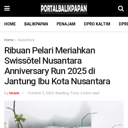
HOME
BALIKPAPAN
PENAJAM
DPRD KALTIM
DPR
Home
Nusantara
Ribuan Pelari Meriahkan
Swissôtel Nusantara
Anniversary Run 2025 di
Jantung Ibu Kota Nusantara
by
Imam
October 5, 2025
Reading Time: 3 mins read