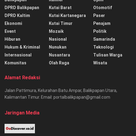
DPRD Balikpapan
Kutai Barat
Otomotif
DPRD Kaltim
Kutai Kartanegara
Paser
Ekonomi
Kutai Timur
Penajam
Event
Mozaik
Politik
Hiburan
Nasional
Samarinda
Hukum & Kriminal
Nunukan
Teknologi
Internasional
Nusantara
Tulisan Warga
Komunitas
Olah Raga
Wisata
Alamat Redaksi
Jalan Pattimura, Kelurahan Batu Ampar, Balikpapan Utara,
Kalimantan Timur. Email: portalbalikpapan@gmail.com
Jaringan Media