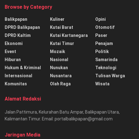
Browse by Category
Balikpapan
Kuliner
Opini
DPRD Balikpapan
Kutai Barat
Otomotif
DPRD Kaltim
Kutai Kartanegara
Paser
Ekonomi
Kutai Timur
Penajam
Event
Mozaik
Politik
Hiburan
Nasional
Samarinda
Hukum & Kriminal
Nunukan
Teknologi
Internasional
Nusantara
Tulisan Warga
Komunitas
Olah Raga
Wisata
Alamat Redaksi
Jalan Pattimura, Kelurahan Batu Ampar, Balikpapan Utara,
Kalimantan Timur. Email: portalbalikpapan@gmail.com
Jaringan Media