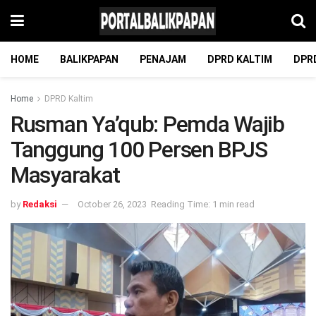
HOME
BALIKPAPAN
PENAJAM
DPRD KALTIM
DPR
Home
DPRD Kaltim
Rusman Ya’qub: Pemda Wajib
Tanggung 100 Persen BPJS
Masyarakat
by
Redaksi
October 26, 2023
Reading Time: 1 min read