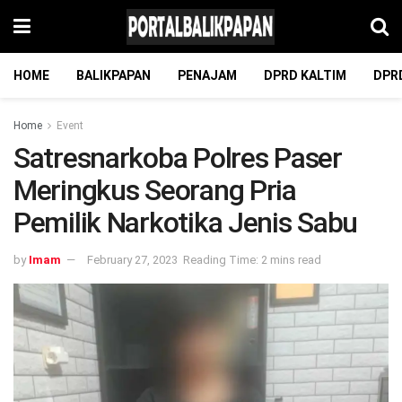
HOME
BALIKPAPAN
PENAJAM
DPRD KALTIM
DPR
Home
Event
Satresnarkoba Polres Paser
Meringkus Seorang Pria
Pemilik Narkotika Jenis Sabu
by
Imam
February 27, 2023
Reading Time: 2 mins read