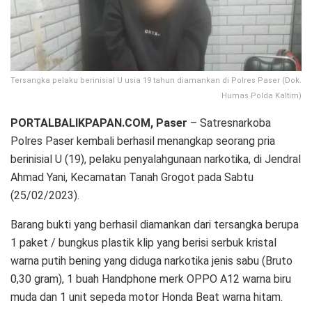
Tersangka pelaku berinisial U usia 19 tahun diamankan di Polres Paser (Dok.
Humas Polda Kaltim)
PORTALBALIKPAPAN.COM, Paser
– Satresnarkoba
Polres Paser kembali berhasil menangkap seorang pria
berinisial U (19), pelaku penyalahgunaan narkotika, di Jendral
Ahmad Yani, Kecamatan Tanah Grogot pada Sabtu
(25/02/2023).
Barang bukti yang berhasil diamankan dari tersangka berupa
1 paket / bungkus plastik klip yang berisi serbuk kristal
warna putih bening yang diduga narkotika jenis sabu (Bruto
0,30 gram), 1 buah Handphone merk OPPO A12 warna biru
muda dan 1 unit sepeda motor Honda Beat warna hitam.