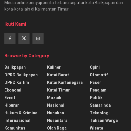
Media online penyaji berita terbaru seputar kota Balikpapan dan
kota-kota lain di Kalimantan Timur
Ikuti Kami
Browse by Category
Balikpapan
Kuliner
Opini
DPRD Balikpapan
Kutai Barat
Otomotif
DPRD Kaltim
Kutai Kartanegara
Paser
Ekonomi
Kutai Timur
Penajam
Event
Mozaik
Politik
Hiburan
Nasional
Samarinda
Hukum & Kriminal
Nunukan
Teknologi
Internasional
Nusantara
Tulisan Warga
Komunitas
Olah Raga
Wisata