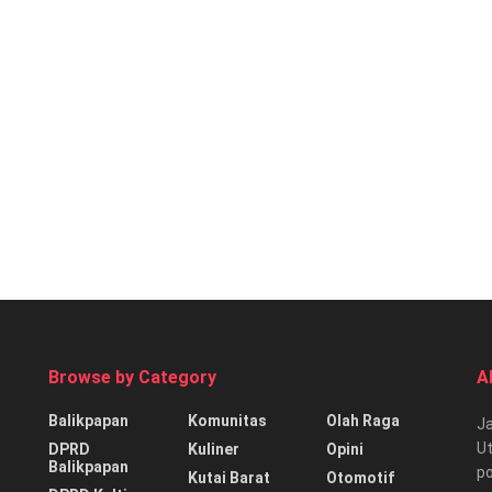
Browse by Category
A
Balikpapan
Komunitas
Olah Raga
Ja
Ut
DPRD
Kuliner
Opini
Balikpapan
p
Kutai Barat
Otomotif