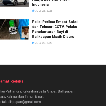
Indonesia
JULY 25, 2026
Polisi Periksa Empat Saksi
dan Telusuri CCTV, Pelaku
Penelantaran Bayi di
Balikpapan Masih Diburu
JULY 22, 2026
lamat Redaksi
lan Pattimura, Kelurahan Batu Ampar, Balikpapan
ara, Kalimantan Timur. Email:
ortalbalikpapan@gmail.com