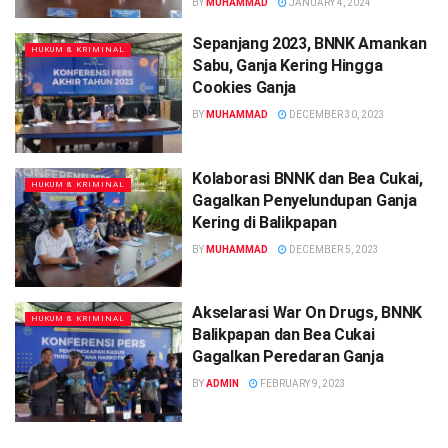
BY
MUHAMMAD
JANUARY 4, 2024
Sepanjang 2023, BNNK Amankan
HUKUM & KRIMINAL
Sabu, Ganja Kering Hingga
Cookies Ganja
BY
MUHAMMAD
DECEMBER 30, 2023
Kolaborasi BNNK dan Bea Cukai,
HUKUM & KRIMINAL
Gagalkan Penyelundupan Ganja
Kering di Balikpapan
BY
MUHAMMAD
DECEMBER 5, 2023
Akselarasi War On Drugs, BNNK
HUKUM & KRIMINAL
Balikpapan dan Bea Cukai
Gagalkan Peredaran Ganja
BY
ADMIN
FEBRUARY 9, 2023