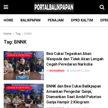
HOME
BALIKPAPAN
PENAJAM
DPRD KALTIM
DPR
Home
Tag
BNNK
Tag:
BNNK
Bea Cukai Tegaskan Akan
HUKUM & KRIMINAL
Waspada dan Tidak Akan Lengah
Cegah Peredaran Narkoba
BY
MUHAMMAD
JANUARY 5, 2024
BNNK dan Bea Cukai Balikpapan
HUKUM & KRIMINAL
Amankan Pengedar Ganja,
Diamankan Saat Ambil Paketan
Ganja Hampir 2 Kilogram