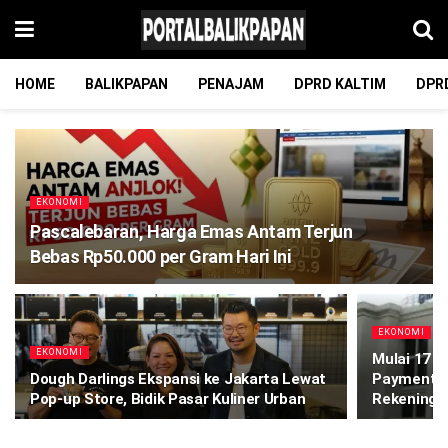
HOME
BALIKPAPAN
PENAJAM
DPRD KALTIM
DPR
EKONOMI
Pascalebaran, Harga Emas Antam Terjun
Bebas Rp50.000 per Gram Hari Ini
EKONOMI
EKONOMI
Mulai 17 A
Dough Darlings Ekspansi ke Jakarta Lewat
Payment ID
Pop-up Store, Bidik Pasar Kuliner Urban
Rekening 