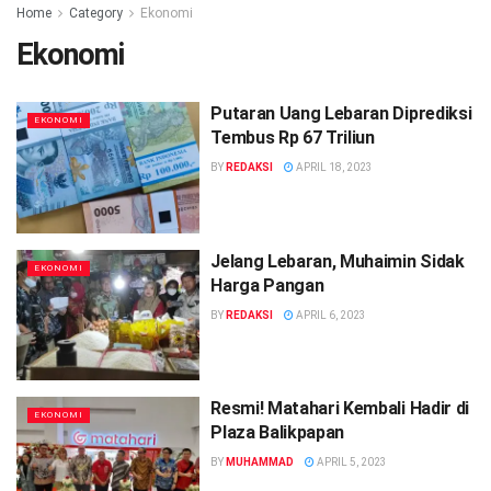
Home
Category
Ekonomi
Ekonomi
Putaran Uang Lebaran Diprediksi
EKONOMI
Tembus Rp 67 Triliun
BY
REDAKSI
APRIL 18, 2023
Jelang Lebaran, Muhaimin Sidak
EKONOMI
Harga Pangan
BY
REDAKSI
APRIL 6, 2023
Resmi! Matahari Kembali Hadir di
EKONOMI
Plaza Balikpapan
BY
MUHAMMAD
APRIL 5, 2023