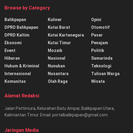
Browse by Category
Balikpapan
Kuliner
Opini
DPRD Balikpapan
Kutai Barat
Otomotif
DPRD Kaltim
Kutai Kartanegara
Paser
Ekonomi
Kutai Timur
Penajam
Event
Mozaik
Politik
Hiburan
Nasional
Samarinda
Hukum & Kriminal
Nunukan
Teknologi
Internasional
Nusantara
Tulisan Warga
Komunitas
Olah Raga
Wisata
Alamat Redaksi
Jalan Pattimura, Kelurahan Batu Ampar, Balikpapan Utara,
Kalimantan Timur. Email: portalbalikpapan@gmail.com
Jaringan Media