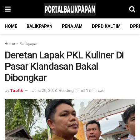
HOME
BALIKPAPAN
PENAJAM
DPRD KALTIM
DPR
Home
Balikpapan
Deretan Lapak PKL Kuliner Di
Pasar Klandasan Bakal
Dibongkar
by
Taufik
June 20, 2023
Reading Time: 1 min read