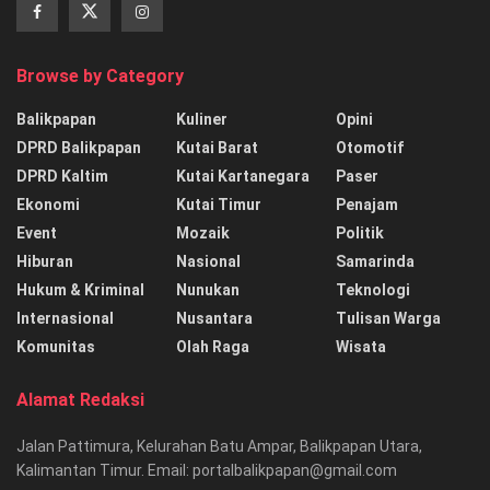
Browse by Category
Balikpapan
Kuliner
Opini
DPRD Balikpapan
Kutai Barat
Otomotif
DPRD Kaltim
Kutai Kartanegara
Paser
Ekonomi
Kutai Timur
Penajam
Event
Mozaik
Politik
Hiburan
Nasional
Samarinda
Hukum & Kriminal
Nunukan
Teknologi
Internasional
Nusantara
Tulisan Warga
Komunitas
Olah Raga
Wisata
Alamat Redaksi
Jalan Pattimura, Kelurahan Batu Ampar, Balikpapan Utara,
Kalimantan Timur. Email: portalbalikpapan@gmail.com