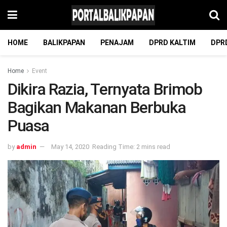
HOME
BALIKPAPAN
PENAJAM
DPRD KALTIM
DPR
Home
Event
Dikira Razia, Ternyata Brimob
Bagikan Makanan Berbuka
Puasa
by
admin
May 14, 2020
Reading Time: 2 mins read