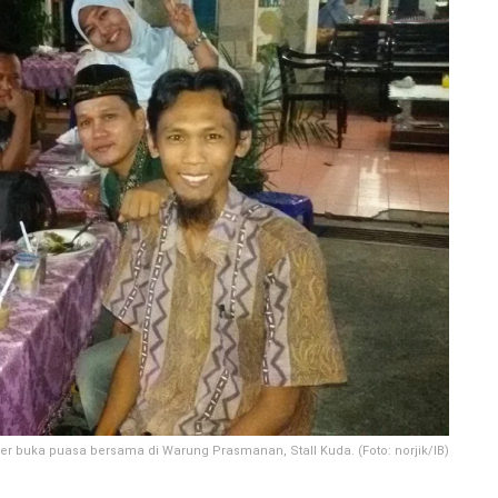
 buka puasa bersama di Warung Prasmanan, Stall Kuda. (Foto: norjik/IB)