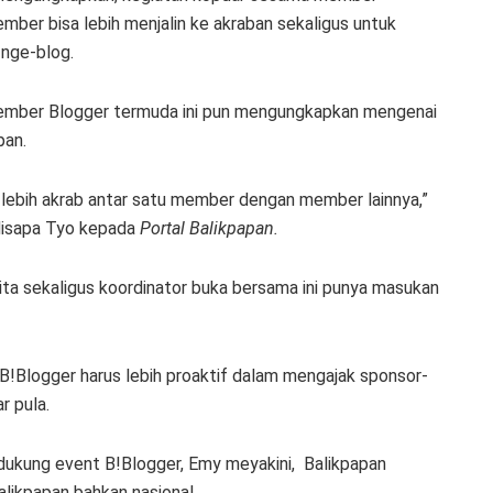
mber bisa lebih menjalin ke akraban sekaligus untuk
nge-blog.
member Blogger termuda ini pun mengungkapkan mengenai
pan.
 lebih akrab antar satu member dengan member lainnya,”
 disapa Tyo kepada
Portal Balikpapan.
ita sekaligus koordinator buka bersama ini punya masukan
!Blogger harus lebih proaktif dalam mengajak sponsor-
r pula.
ukung event B!Blogger, Emy meyakini, Balikpapan
alikpapan bahkan nasional.