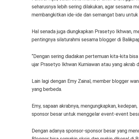
seharusnya lebih sering dilakukan, agar sesama me
membangkitkan ide-ide dan semangat baru untuk 
Hal senada juga diungkapkan Prasetyo Ikhwan, 
pentingnya silaturahmi sesama blogger di Balikpa
“Dengan sering diadakan pertemuan kita-kita bisa
ujar Prasetyo Ikhwan Kurniawan atau yang akrab
Lain lagi dengan Emy Zainal, member blogger wan
yang berbeda.
Emy, sapaan akrabnya, mengungkapkan, kedepan, B
sponsor besar untuk menggelar event-event besa
Dengan adanya sponsor-sponsor besar yang mend
Blogger bisa semakin eksis dan makin dikenal di B