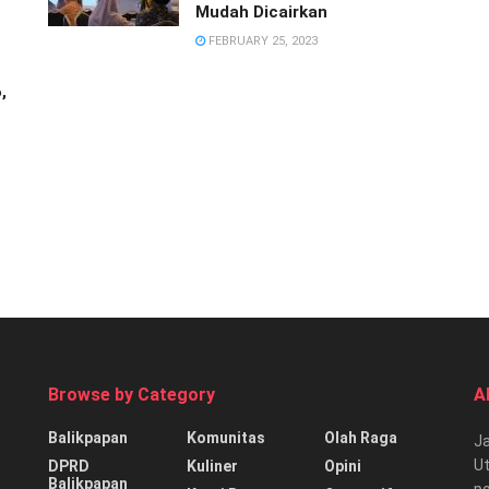
Mudah Dicairkan
FEBRUARY 25, 2023
,
Browse by Category
A
Balikpapan
Komunitas
Olah Raga
Ja
Ut
DPRD
Kuliner
Opini
Balikpapan
p