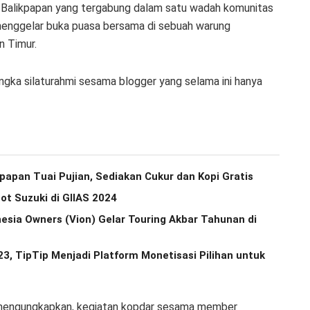
alikpapan yang tergabung dalam satu wadah komunitas
menggelar buka puasa bersama di sebuah warung
n Timur.
angka silaturahmi sesama blogger yang selama ini hanya
papan Tuai Pujian, Sediakan Cukur dan Kopi Gratis
t Suzuki di GIIAS 2024
nesia Owners (Vion) Gelar Touring Akbar Tahunan di
, TipTip Menjadi Platform Monetisasi Pilihan untuk
er mengungkapkan, kegiatan kopdar sesama member