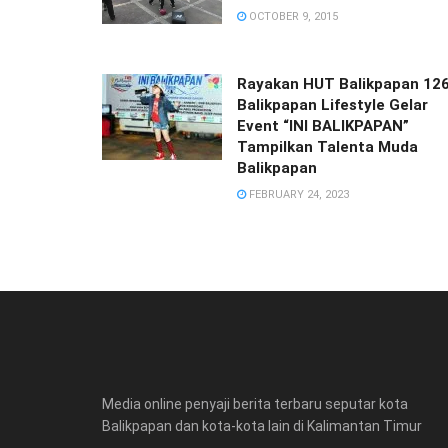
OCTOBER 9, 2015
Rayakan HUT Balikpapan 126
Balikpapan Lifestyle Gelar
Event “INI BALIKPAPAN”
Tampilkan Talenta Muda
Balikpapan
FEBRUARY 24, 2023
Media online penyaji berita terbaru seputar kota
Balikpapan dan kota-kota lain di Kalimantan Timur