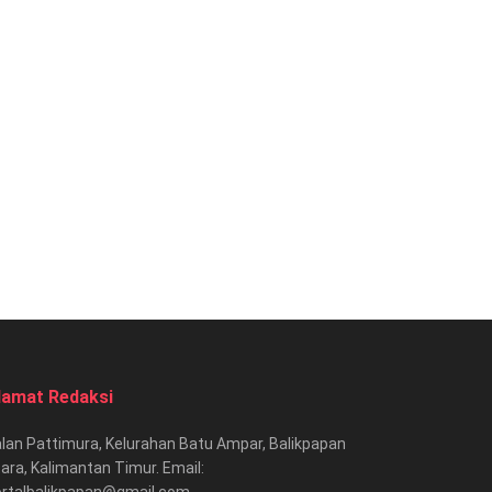
lamat Redaksi
lan Pattimura, Kelurahan Batu Ampar, Balikpapan
ara, Kalimantan Timur. Email:
ortalbalikpapan@gmail.com