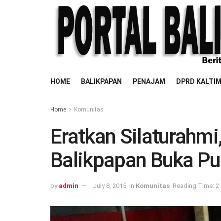
HOME
BALIKPAPAN
PENAJAM
DPRD KALTI
Home
Komunitas
Eratkan Silaturahmi
Balikpapan Buka P
by
admin
July 8, 2015
in
Komunitas
Reading Time: 2