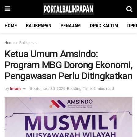
HOME
BALIKPAPAN
PENAJAM
DPRD KALTIM
DPR
Home
Balikpapan
Ketua Umum Amsindo:
Program MBG Dorong Ekonomi,
Pengawasan Perlu Ditingkatkan
by
Imam
September 30, 2025
Reading Time: 2 mins read