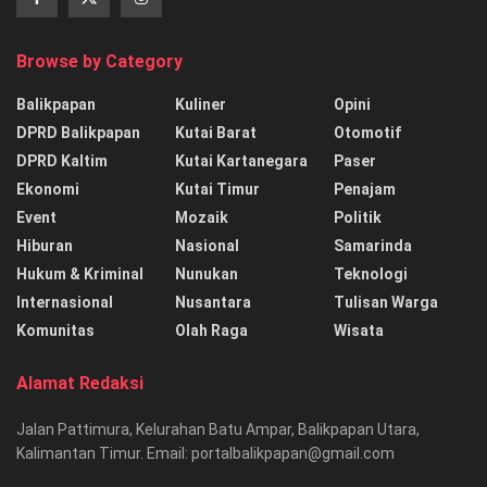
Browse by Category
Balikpapan
Kuliner
Opini
DPRD Balikpapan
Kutai Barat
Otomotif
DPRD Kaltim
Kutai Kartanegara
Paser
Ekonomi
Kutai Timur
Penajam
Event
Mozaik
Politik
Hiburan
Nasional
Samarinda
Hukum & Kriminal
Nunukan
Teknologi
Internasional
Nusantara
Tulisan Warga
Komunitas
Olah Raga
Wisata
Alamat Redaksi
Jalan Pattimura, Kelurahan Batu Ampar, Balikpapan Utara,
Kalimantan Timur. Email: portalbalikpapan@gmail.com