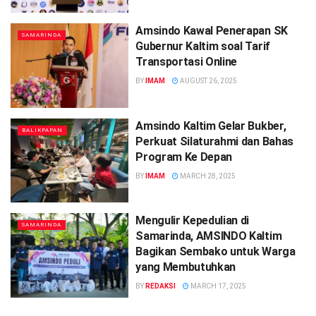
Amsindo Kawal Penerapan SK
SAMARINDA
Gubernur Kaltim soal Tarif
Transportasi Online
BY
IMAM
AUGUST 26, 2025
Amsindo Kaltim Gelar Bukber,
BALIKPAPAN
Perkuat Silaturahmi dan Bahas
Program Ke Depan
BY
IMAM
MARCH 28, 2025
Mengulir Kepedulian di
SAMARINDA
Samarinda, AMSINDO Kaltim
Bagikan Sembako untuk Warga
yang Membutuhkan
BY
REDAKSI
MARCH 17, 2025