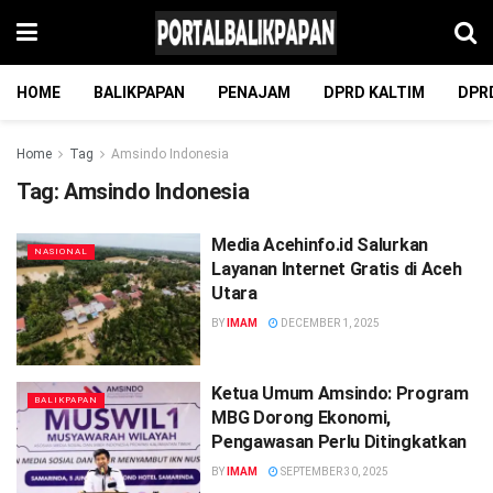
HOME
BALIKPAPAN
PENAJAM
DPRD KALTIM
DPR
Home
Tag
Amsindo Indonesia
Tag:
Amsindo Indonesia
Media Acehinfo.id Salurkan
NASIONAL
Layanan Internet Gratis di Aceh
Utara
BY
IMAM
DECEMBER 1, 2025
Ketua Umum Amsindo: Program
BALIKPAPAN
MBG Dorong Ekonomi,
Pengawasan Perlu Ditingkatkan
BY
IMAM
SEPTEMBER 30, 2025