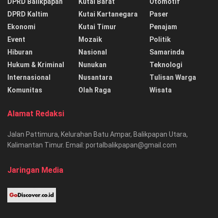
DPRD Balikpapan
Kutai Barat
Otomotif
DPRD Kaltim
Kutai Kartanegara
Paser
Ekonomi
Kutai Timur
Penajam
Event
Mozaik
Politik
Hiburan
Nasional
Samarinda
Hukum & Kriminal
Nunukan
Teknologi
Internasional
Nusantara
Tulisan Warga
Komunitas
Olah Raga
Wisata
Alamat Redaksi
Jalan Pattimura, Kelurahan Batu Ampar, Balikpapan Utara,
Kalimantan Timur. Email: portalbalikpapan@gmail.com
Jaringan Media