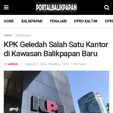
HOME
BALIKPAPAN
PENAJAM
DPRD KALTIM
DPR
Home
Balikpapan
KPK Geledah Salah Satu Kantor
di Kawasan Balikpapan Baru
by
admin
August 2, 2024
Reading Time: 1 min read