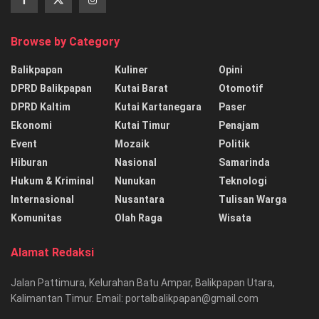
Browse by Category
Balikpapan
Kuliner
Opini
DPRD Balikpapan
Kutai Barat
Otomotif
DPRD Kaltim
Kutai Kartanegara
Paser
Ekonomi
Kutai Timur
Penajam
Event
Mozaik
Politik
Hiburan
Nasional
Samarinda
Hukum & Kriminal
Nunukan
Teknologi
Internasional
Nusantara
Tulisan Warga
Komunitas
Olah Raga
Wisata
Alamat Redaksi
Jalan Pattimura, Kelurahan Batu Ampar, Balikpapan Utara,
Kalimantan Timur. Email: portalbalikpapan@gmail.com