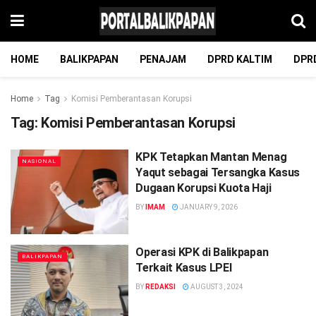
HOME
BALIKPAPAN
PENAJAM
DPRD KALTIM
DPR
Home
Tag
Komisi Pemberantasan Korupsi
Tag:
Komisi Pemberantasan Korupsi
KPK Tetapkan Mantan Menag
NASIONAL
Yaqut sebagai Tersangka Kasus
Dugaan Korupsi Kuota Haji
BY
IMAM
JANUARY 9, 2026
Operasi KPK di Balikpapan
BALIKPAPAN
Terkait Kasus LPEI
BY
REDAKSI
AUGUST 3, 2024