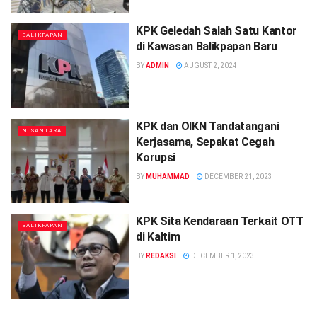
KPK Geledah Salah Satu Kantor
BALIKPAPAN
di Kawasan Balikpapan Baru
BY
ADMIN
AUGUST 2, 2024
KPK dan OIKN Tandatangani
NUSANTARA
Kerjasama, Sepakat Cegah
Korupsi
BY
MUHAMMAD
DECEMBER 21, 2023
KPK Sita Kendaraan Terkait OTT
BALIKPAPAN
di Kaltim
BY
REDAKSI
DECEMBER 1, 2023