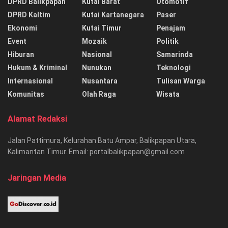
DPRD Balikpapan
Kutai Barat
Otomotif
DPRD Kaltim
Kutai Kartanegara
Paser
Ekonomi
Kutai Timur
Penajam
Event
Mozaik
Politik
Hiburan
Nasional
Samarinda
Hukum & Kriminal
Nunukan
Teknologi
Internasional
Nusantara
Tulisan Warga
Komunitas
Olah Raga
Wisata
Alamat Redaksi
Jalan Pattimura, Kelurahan Batu Ampar, Balikpapan Utara,
Kalimantan Timur. Email: portalbalikpapan@gmail.com
Jaringan Media