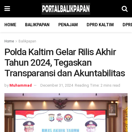
HOME
BALIKPAPAN
PENAJAM
DPRD KALTIM
DPR
Home
Balikpapan
Polda Kaltim Gelar Rilis Akhir
Tahun 2024, Tegaskan
Transparansi dan Akuntabilitas
by
Muhammad
December 31, 2024
Reading Time: 2 mins read