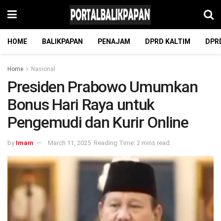
HOME
BALIKPAPAN
PENAJAM
DPRD KALTIM
DPR
Home
Nasional
Presiden Prabowo Umumkan
Bonus Hari Raya untuk
Pengemudi dan Kurir Online
by
Imam
March 11, 2025
Reading Time: 2 mins read