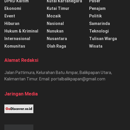
DPRD Kaltim
Kutai Kartanegara
Paser
Ekonomi
Kutai Timur
Penajam
Event
Mozaik
Politik
Hiburan
Nasional
Samarinda
Hukum & Kriminal
Nunukan
Teknologi
Internasional
Nusantara
Tulisan Warga
Komunitas
Olah Raga
Wisata
Alamat Redaksi
Jalan Pattimura, Kelurahan Batu Ampar, Balikpapan Utara,
Kalimantan Timur. Email: portalbalikpapan@gmail.com
Jaringan Media