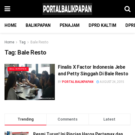
HOME
BALIKPAPAN
PENAJAM
DPRD KALTIM
DPR
Home
Tag
Bale Resto
Tag:
Bale Resto
Finalis X Factor Indonesia Jebe
BALIKPAPAN
and Petty Singgah Di Bale Resto
BY
PORTAL BALIKPAPAN
AUGUST 24, 2015
Trending
Comments
Latest
Resmi Turun! Ini Rincian Harga Pertamax dan