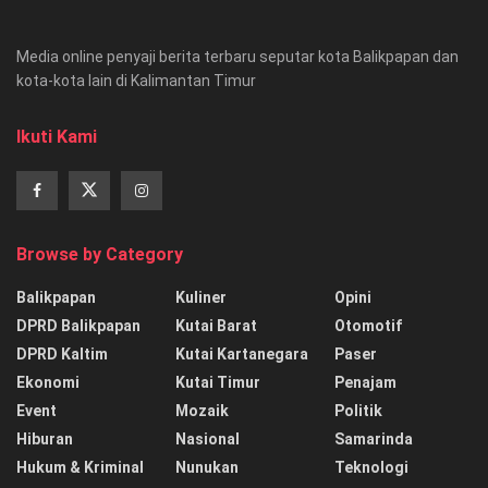
Media online penyaji berita terbaru seputar kota Balikpapan dan
kota-kota lain di Kalimantan Timur
Ikuti Kami
Browse by Category
Balikpapan
Kuliner
Opini
DPRD Balikpapan
Kutai Barat
Otomotif
DPRD Kaltim
Kutai Kartanegara
Paser
Ekonomi
Kutai Timur
Penajam
Event
Mozaik
Politik
Hiburan
Nasional
Samarinda
Hukum & Kriminal
Nunukan
Teknologi