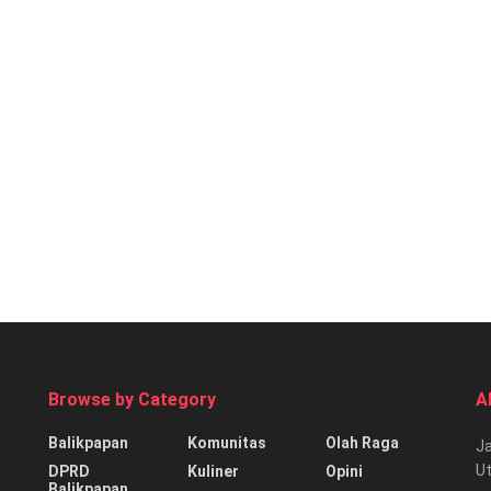
Browse by Category
A
Balikpapan
Komunitas
Olah Raga
Ja
Ut
DPRD
Kuliner
Opini
Balikpapan