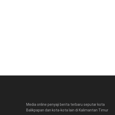
Media online penyaji berita terbaru seputar kota
Balikpapan dan kota-kota lain di Kalimantan Timur