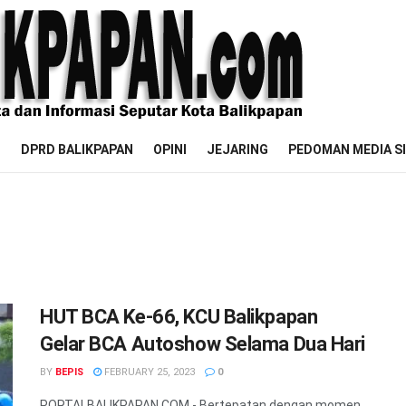
M
DPRD BALIKPAPAN
OPINI
JEJARING
PEDOMAN MEDIA S
HUT BCA Ke-66, KCU Balikpapan
Gelar BCA Autoshow Selama Dua Hari
BY
BEPIS
FEBRUARY 25, 2023
0
PORTALBALIKPAPAN.COM - Bertepatan dengan momen