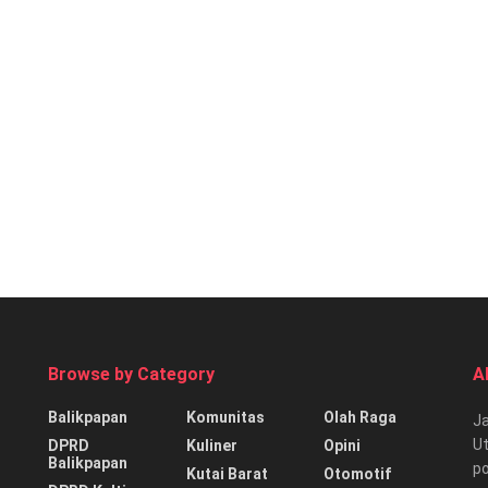
Browse by Category
A
Balikpapan
Komunitas
Olah Raga
Ja
Ut
DPRD
Kuliner
Opini
Balikpapan
p
Kutai Barat
Otomotif