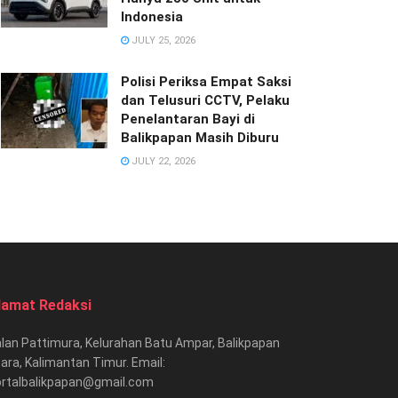
Indonesia
JULY 25, 2026
Polisi Periksa Empat Saksi
dan Telusuri CCTV, Pelaku
Penelantaran Bayi di
Balikpapan Masih Diburu
JULY 22, 2026
lamat Redaksi
lan Pattimura, Kelurahan Batu Ampar, Balikpapan
ara, Kalimantan Timur. Email:
ortalbalikpapan@gmail.com