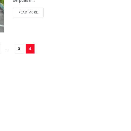
berpuasa. ...
READ MORE
…
3
4