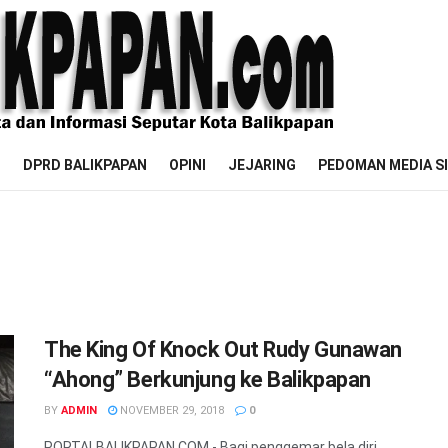
M
DPRD BALIKPAPAN
OPINI
JEJARING
PEDOMAN MEDIA S
The King Of Knock Out Rudy Gunawan
“Ahong” Berkunjung ke Balikpapan
BY
ADMIN
NOVEMBER 29, 2018
0
PORTALBALIKPAPAN.COM - Bagi penggemar bela diri