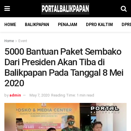
HOME
BALIKPAPAN
PENAJAM
DPRD KALTIM
DPR
Home
Event
5000 Bantuan Paket Sembako
Dari Presiden Akan Tiba di
Balikpapan Pada Tanggal 8 Mei
2020
by
admin
May 7, 2020
Reading Time: 1 min read