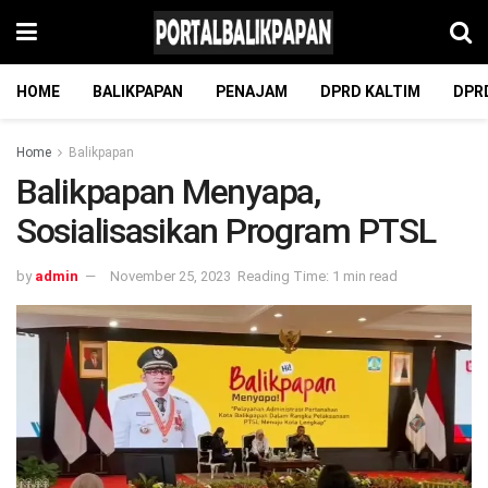
HOME
BALIKPAPAN
PENAJAM
DPRD KALTIM
DPR
Home
Balikpapan
Balikpapan Menyapa,
Sosialisasikan Program PTSL
by
admin
November 25, 2023
Reading Time: 1 min read