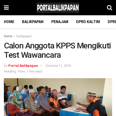
HOME
BALIKPAPAN
PENAJAM
DPRD KALTIM
DPR
Home
Balikpapan
Calon Anggota KPPS Mengikuti
Test Wawancara
by
Portal Balikpapan
October 11, 2015
Reading Time: 1 min read