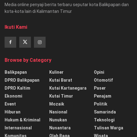
Media online penyaji berita terbaru seputar kota Balikpapan dan
kota-kota lain di Kalimantan Timur
Ikuti Kami
Browse by Category
Balikpapan
Kuliner
Opini
DPRD Balikpapan
Kutai Barat
Otomotif
DPRD Kaltim
Kutai Kartanegara
Paser
Ekonomi
Kutai Timur
Penajam
Event
Mozaik
Politik
Hiburan
Nasional
Samarinda
Hukum & Kriminal
Nunukan
Teknologi
Internasional
Nusantara
Tulisan Warga
Komunitas
Olah Raga
Wisata