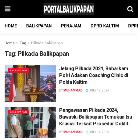
HOME
BALIKPAPAN
PENAJAM
DPRD KALTIM
DPR
Home
Tag
Pilkada Balikpapan
Tag:
Pilkada Balikpapan
Jelang Pilkada 2024, Baharkam
BALIKPAPAN
Polri Adakan Coaching Clinic di
Polda Kaltim
BY
MUHAMMAD
JULY 12, 2024
Pengawasan Pilkada 2024,
BALIKPAPAN
Bawaslu Balikpapan Temukan Isu
Krusial Terkait Prosedur Coklit
BY
MUHAMMAD
JULY 11, 2024