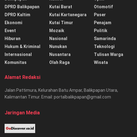
DPRD Balikpapan
Kutai Barat
Otomotif
DPRD Kaltim
Kutai Kartanegara
Paser
Ekonomi
Kutai Timur
Penajam
Event
Mozaik
Politik
Hiburan
Nasional
Samarinda
Hukum & Kriminal
Nunukan
Teknologi
Internasional
Nusantara
Tulisan Warga
Komunitas
Olah Raga
Wisata
Alamat Redaksi
Jalan Pattimura, Kelurahan Batu Ampar, Balikpapan Utara,
Kalimantan Timur. Email: portalbalikpapan@gmail.com
Jaringan Media