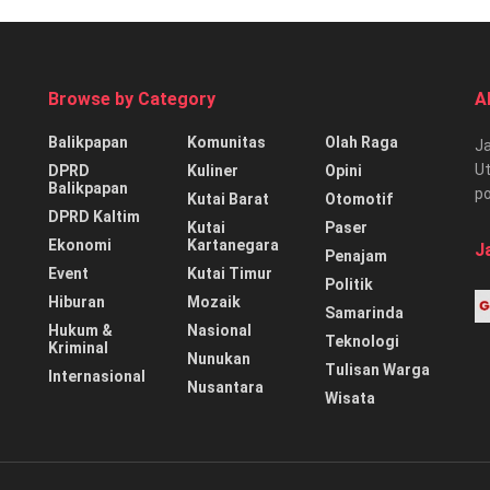
Browse by Category
A
Balikpapan
Komunitas
Olah Raga
Ja
Ut
DPRD
Kuliner
Opini
Balikpapan
p
Kutai Barat
Otomotif
DPRD Kaltim
Kutai
Paser
Ekonomi
Kartanegara
J
Penajam
Event
Kutai Timur
Politik
Hiburan
Mozaik
Samarinda
Hukum &
Nasional
Teknologi
Kriminal
Nunukan
Tulisan Warga
Internasional
Nusantara
Wisata