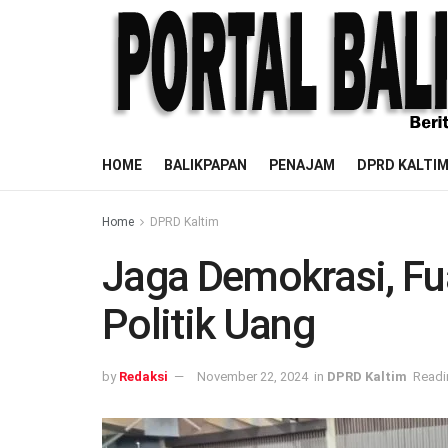
HOME
BALIKPAPAN
PENAJAM
DPRD KALTI
Home
DPRD Kaltim
Jaga Demokrasi, Fu
Politik Uang
by
Redaksi
November 22, 2024
in
DPRD Kaltim
Readi