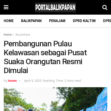
HOME
BALIKPAPAN
PENAJAM
DPRD KALTIM
DPR
Home
Nusantara
Pembangunan Pulau
Kelawasan sebagai Pusat
Suaka Orangutan Resmi
Dimulai
by
Imam
April 9, 2025
Reading Time: 2 mins read