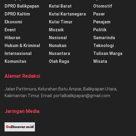
DPRD Balikpapan
Kutai Barat
Otomotif
DPRD Kaltim
Kutai Kartanegara
Paser
Ekonomi
Kutai Timur
Penajam
Event
Mozaik
Politik
Hiburan
Nasional
Samarinda
Hukum & Kriminal
Nunukan
Teknologi
Internasional
Nusantara
Tulisan Warga
Komunitas
Olah Raga
Wisata
Alamat Redaksi
Jalan Pattimura, Kelurahan Batu Ampar, Balikpapan Utara,
Kalimantan Timur. Email: portalbalikpapan@gmail.com
Jaringan Media