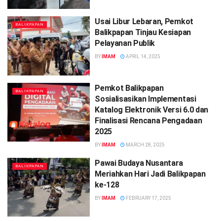
Usai Libur Lebaran, Pemkot
BALIKPAPAN
Balikpapan Tinjau Kesiapan
Pelayanan Publik
BY
IMAM
APRIL 14, 2025
Pemkot Balikpapan
BALIKPAPAN
Sosialisasikan Implementasi
Katalog Elektronik Versi 6.0 dan
Finalisasi Rencana Pengadaan
2025
BY
IMAM
MARCH 28, 2025
Pawai Budaya Nusantara
BALIKPAPAN
Meriahkan Hari Jadi Balikpapan
ke-128
BY
IMAM
FEBRUARY 17, 2025