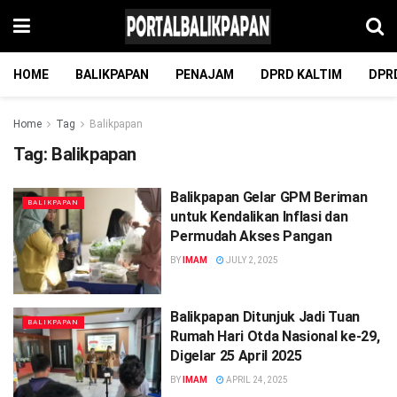
HOME
BALIKPAPAN
PENAJAM
DPRD KALTIM
DPR
Home
Tag
Balikpapan
Tag:
Balikpapan
Balikpapan Gelar GPM Beriman
BALIKPAPAN
untuk Kendalikan Inflasi dan
Permudah Akses Pangan
BY
IMAM
JULY 2, 2025
Balikpapan Ditunjuk Jadi Tuan
BALIKPAPAN
Rumah Hari Otda Nasional ke-29,
Digelar 25 April 2025
BY
IMAM
APRIL 24, 2025