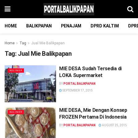
HOME
BALIKPAPAN
PENAJAM
DPRD KALTIM
DPR
Home
Tag
Jual Mie Balikpapan
Tag:
Jual Mie Balikpapan
MIE DESA Sudah Tersedia di
KULINER
LOKA Supermarket
BY
PORTAL BALIKPAPAN
SEPTEMBER 17, 2015
MIE DESA, Mie Dengan Konsep
KULINER
FROZEN Pertama Di Indonesia
BY
PORTAL BALIKPAPAN
AUGUST 25, 2015