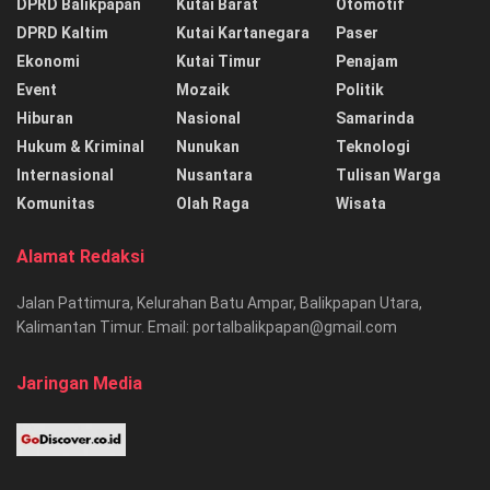
DPRD Balikpapan
Kutai Barat
Otomotif
DPRD Kaltim
Kutai Kartanegara
Paser
Ekonomi
Kutai Timur
Penajam
Event
Mozaik
Politik
Hiburan
Nasional
Samarinda
Hukum & Kriminal
Nunukan
Teknologi
Internasional
Nusantara
Tulisan Warga
Komunitas
Olah Raga
Wisata
Alamat Redaksi
Jalan Pattimura, Kelurahan Batu Ampar, Balikpapan Utara,
Kalimantan Timur. Email: portalbalikpapan@gmail.com
Jaringan Media