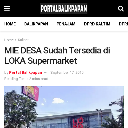
HOME
BALIKPAPAN
PENAJAM
DPRD KALTIM
DPR
Home
Kuliner
MIE DESA Sudah Tersedia di
LOKA Supermarket
by
Portal Balikpapan
September 17, 2015
Reading Time: 2 mins read