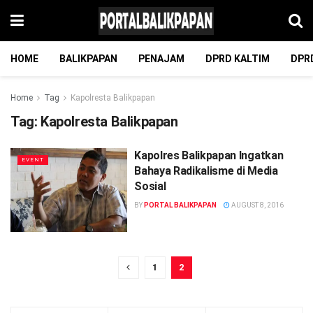
HOME
BALIKPAPAN
PENAJAM
DPRD KALTIM
DPR
Home
Tag
Kapolresta Balikpapan
Tag:
Kapolresta Balikpapan
Kapolres Balikpapan Ingatkan
EVENT
Bahaya Radikalisme di Media
Sosial
BY
PORTAL BALIKPAPAN
AUGUST 8, 2016
1
2