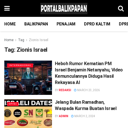
HOME
BALIKPAPAN
PENAJAM
DPRD KALTIM
DPR
Home
Tag
Zionis Israel
Tag:
Zionis Israel
Heboh Rumor Kematian PM
INTERNASIONAL
Israel Benjamin Netanyahu, Video
Kemunculannya Diduga Hasil
Rekayasa AI
BY
REDAKSI
MARCH 23, 2026
Jelang Bulan Ramadhan,
OPINI
Waspada Kurma Buatan Israel
BY
ADMIN
MARCH 2, 2024