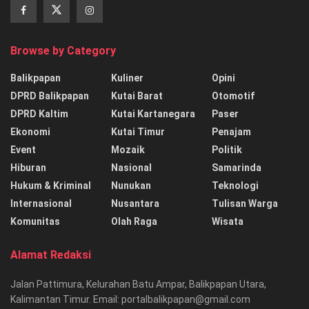
Browse by Category
Balikpapan
Kuliner
Opini
DPRD Balikpapan
Kutai Barat
Otomotif
DPRD Kaltim
Kutai Kartanegara
Paser
Ekonomi
Kutai Timur
Penajam
Event
Mozaik
Politik
Hiburan
Nasional
Samarinda
Hukum & Kriminal
Nunukan
Teknologi
Internasional
Nusantara
Tulisan Warga
Komunitas
Olah Raga
Wisata
Alamat Redaksi
Jalan Pattimura, Kelurahan Batu Ampar, Balikpapan Utara,
Kalimantan Timur. Email: portalbalikpapan@gmail.com