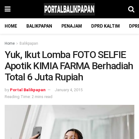
HOME
BALIKPAPAN
PENAJAM
DPRD KALTIM
DPR
Home
Balikpapan
Yuk, Ikut Lomba FOTO SELFIE
Apotik KIMIA FARMA Berhadiah
Total 6 Juta Rupiah
by
Portal Balikpapan
January 4, 2015
Reading Time: 2 mins read