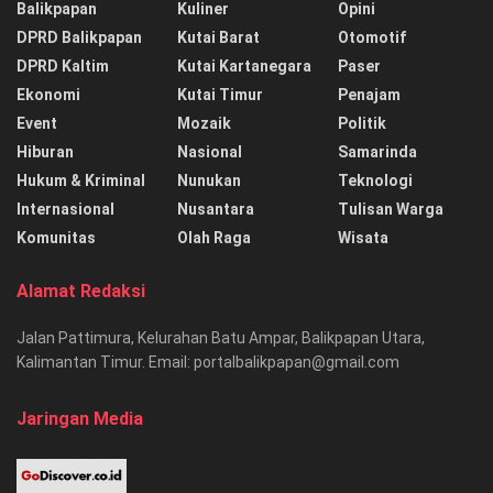
Balikpapan
Kuliner
Opini
DPRD Balikpapan
Kutai Barat
Otomotif
DPRD Kaltim
Kutai Kartanegara
Paser
Ekonomi
Kutai Timur
Penajam
Event
Mozaik
Politik
Hiburan
Nasional
Samarinda
Hukum & Kriminal
Nunukan
Teknologi
Internasional
Nusantara
Tulisan Warga
Komunitas
Olah Raga
Wisata
Alamat Redaksi
Jalan Pattimura, Kelurahan Batu Ampar, Balikpapan Utara,
Kalimantan Timur. Email: portalbalikpapan@gmail.com
Jaringan Media