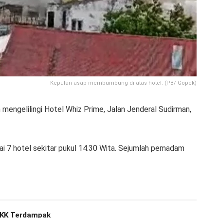
Kepulan asap membumbung di atas hotel. (PB/ Gopek)
mengelilingi Hotel Whiz Prime, Jalan Jenderal Sudirman,
tai 7 hotel sekitar pukul 14.30 Wita. Sejumlah pemadam
 KK Terdampak