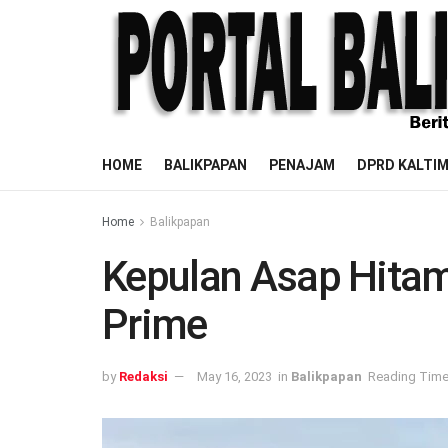
HOME
BALIKPAPAN
PENAJAM
DPRD KALTI
Home
Balikpapan
Kepulan Asap Hitam 
Prime
by
Redaksi
May 16, 2023
in
Balikpapan
Reading Time