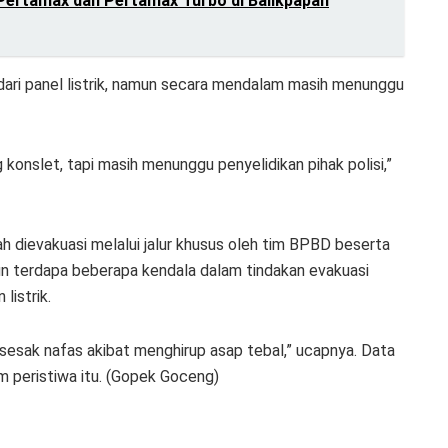
 Pertamax dan Pertamax Turbo di Balikpapan
dari panel listrik, namun secara mendalam masih menunggu
ng konslet, tapi masih menunggu penyelidikan pihak polisi,”
ah dievakuasi melalui jalur khusus oleh tim BPBD beserta
un terdapa beberapa kendala dalam tindakan evakuasi
listrik.
sesak nafas akibat menghirup asap tebal,” ucapnya. Data
am peristiwa itu. (Gopek Goceng)