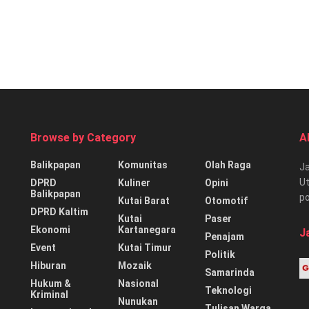
Browse by Category
A
Balikpapan
Komunitas
Olah Raga
Ja
Ut
DPRD
Kuliner
Opini
Balikpapan
p
Kutai Barat
Otomotif
DPRD Kaltim
Kutai
Paser
Ekonomi
Kartanegara
J
Penajam
Event
Kutai Timur
Politik
Hiburan
Mozaik
Samarinda
Hukum &
Nasional
Teknologi
Kriminal
Nunukan
Tulisan Warga