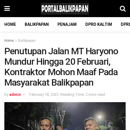
HOME
BALIKPAPAN
PENAJAM
DPRD KALTIM
DPR
Home
Balikpapan
Penutupan Jalan MT Haryono
Mundur Hingga 20 Februari,
Kontraktor Mohon Maaf Pada
Masyarakat Balikpapan
by
admin
February 18, 2023
Reading Time: 2 mins read