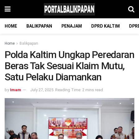
HOME
BALIKPAPAN
PENAJAM
DPRD KALTIM
DPR
Home
Balikpapan
Polda Kaltim Ungkap Peredaran
Beras Tak Sesuai Klaim Mutu,
Satu Pelaku Diamankan
by
Imam
July 27, 2025
Reading Time: 2 mins read