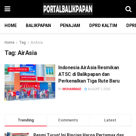
HOME
BALIKPAPAN
PENAJAM
DPRD KALTIM
DPR
Home
Tag
AirAsia
Tag:
AirAsia
Indonesia AirAsia Resmikan
BALIKPAPAN
ATSC di Balikpapan dan
Perkenalkan Tiga Rute Baru
BY
MUHAMMAD
AUGUST 1, 2025
Trending
Comments
Latest
Resmi Turun! Ini Rincian Harga Pertamax dan