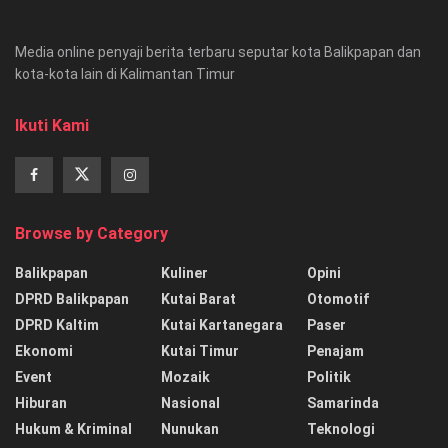
Media online penyaji berita terbaru seputar kota Balikpapan dan
kota-kota lain di Kalimantan Timur
Ikuti Kami
Browse by Category
Balikpapan
Kuliner
Opini
DPRD Balikpapan
Kutai Barat
Otomotif
DPRD Kaltim
Kutai Kartanegara
Paser
Ekonomi
Kutai Timur
Penajam
Event
Mozaik
Politik
Hiburan
Nasional
Samarinda
Hukum & Kriminal
Nunukan
Teknologi