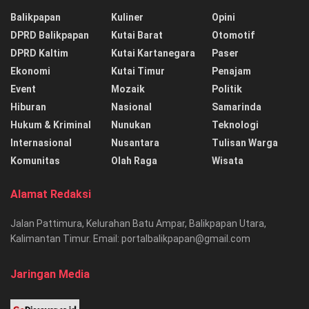
Balikpapan
Kuliner
Opini
DPRD Balikpapan
Kutai Barat
Otomotif
DPRD Kaltim
Kutai Kartanegara
Paser
Ekonomi
Kutai Timur
Penajam
Event
Mozaik
Politik
Hiburan
Nasional
Samarinda
Hukum & Kriminal
Nunukan
Teknologi
Internasional
Nusantara
Tulisan Warga
Komunitas
Olah Raga
Wisata
Alamat Redaksi
Jalan Pattimura, Kelurahan Batu Ampar, Balikpapan Utara,
Kalimantan Timur. Email: portalbalikpapan@gmail.com
Jaringan Media