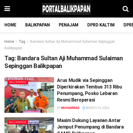
HOME
BALIKPAPAN
PENAJAM
DPRD KALTIM
DPR
Home
Tag
Bandara Sultan Aji Muhammad Sulaiman Sepinggan
Balikpapan
Tag:
Bandara Sultan Aji Muhammad Sulaiman
Sepinggan Balikpapan
Arus Mudik via Sepinggan
BALIKPAPAN
Diperkirakan Tembus 313 Ribu
Penumpang, Posko Lebaran
Resmi Beroperasi
BY
MUHAMMAD
MARCH 14, 2026
Maxim Dukung Layanan Antar
BALIKPAPAN
Jemput Penumpang di Bandara