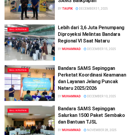
SAMS Balikpapan
BY
TAUFIK
DECEMBER 31, 2025
Lebih dari 3,6 Juta Penumpang
BALIKPAPAN
Diproyeksi Melintas Bandara
Regional VI Saat Nataru
BY
MUHAMMAD
DECEMBER 15, 2025
Bandara SAMS Sepinggan
BALIKPAPAN
Perketat Koordinasi Keamanan
dan Layanan Jelang Puncak
Nataru 2025/2026
BY
MUHAMMAD
DECEMBER 10, 2025
Bandara SAMS Sepinggan
BALIKPAPAN
Salurkan 1500 Paket Sembako
dan Bantuan TJSL
BY
MUHAMMAD
NOVEMBER 28, 2025