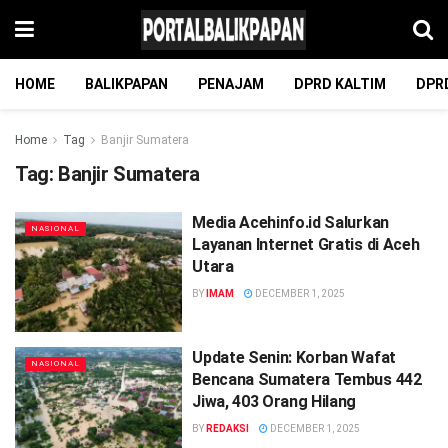
HOME
BALIKPAPAN
PENAJAM
DPRD KALTIM
DPR
Home
Tag
Banjir Sumatera
Tag:
Banjir Sumatera
Media Acehinfo.id Salurkan
NASIONAL
Layanan Internet Gratis di Aceh
Utara
BY
IMAM
DECEMBER 1, 2025
Update Senin: Korban Wafat
NASIONAL
Bencana Sumatera Tembus 442
Jiwa, 403 Orang Hilang
BY
REDAKSI
DECEMBER 1, 2025