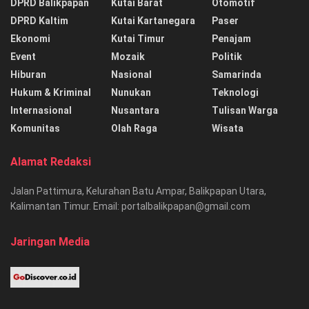
DPRD Balikpapan
Kutai Barat
Otomotif
DPRD Kaltim
Kutai Kartanegara
Paser
Ekonomi
Kutai Timur
Penajam
Event
Mozaik
Politik
Hiburan
Nasional
Samarinda
Hukum & Kriminal
Nunukan
Teknologi
Internasional
Nusantara
Tulisan Warga
Komunitas
Olah Raga
Wisata
Alamat Redaksi
Jalan Pattimura, Kelurahan Batu Ampar, Balikpapan Utara,
Kalimantan Timur. Email: portalbalikpapan@gmail.com
Jaringan Media