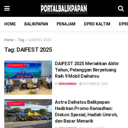
HOME
BALIKPAPAN
PENAJAM
DPRD KALTIM
DPR
Home
Tag
DAIFEST 2025
Tag:
DAIFEST 2025
DAIFEST 2025 Meriahkan Akhir
OTOMOTIF
Tahun, Pelanggan Berpeluang
Raih 9 Mobil Daihatsu
BY
MUHAMMAD
OCTOBER 23, 2025
Astra Daihatsu Balikpapan
OTOMOTIF
Hadirkan Promo Ramadhan:
Diskon Spesial, Hadiah Umroh,
dan Bazar Menarik